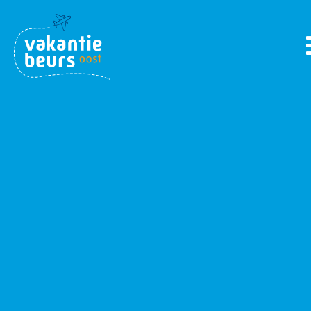
Notice
: Functie _load_textdomain_just_in_time werd
verkeerd
aangeroepen. Vertaling laden voor het
domein
acf
werd te vroeg geactiveerd. Dit is meestal een aanwijzing dat er
wat code in de plugin of het thema te vroeg tegenkomt.
Vertalingen moeten worden geladen bij de
actie of later.
init
Lees
Foutopsporing in WordPress
voor meer informatie. (Dit
bericht is toegevoegd in versie 6.7.0.) in
/home/vakantie/domains/vakantiebeursoost.nl/public_ht