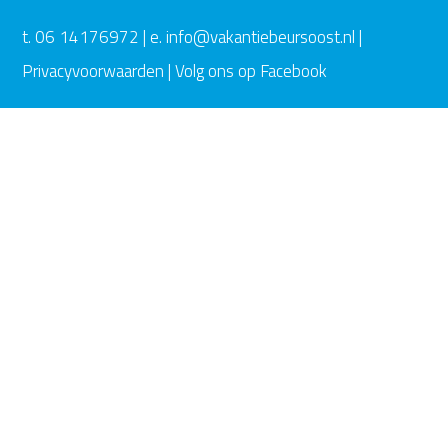
t. 06 14176972 | e. info@vakantiebeursoost.nl |
Privacyvoorwaarden
|
Volg ons op Facebook