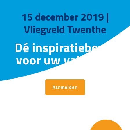
includes/functions.php
on line
6121
15 december 2019 |
Vliegveld Twenthe
Dé inspiratiebeurs
voor uw vakantie!
Aanmelden